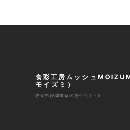
食彩工房ムッシュMOIZU
モイズミ）
静岡県静岡市葵区池ケ谷７−５