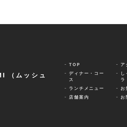
TOP
ア
ディナー・コー
し
MI （ムッシュ
ス
ラ
ランチメニュー
お
店舗案内
お