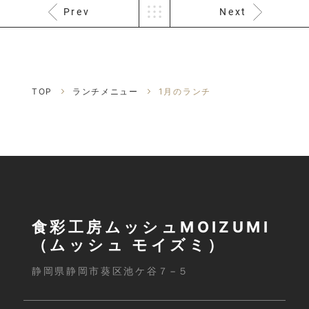
Prev
Next
TOP
ランチメニュー
1月のランチ
食彩工房ムッシュMOIZUMI
（ムッシュ モイズミ）
静岡県静岡市葵区池ケ谷７−５