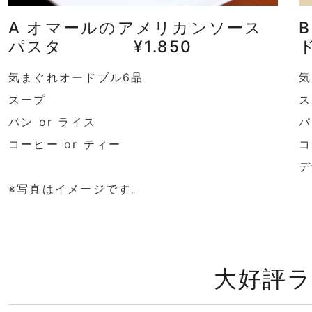
A オマールのアメリカンソース
パスタ ¥1.850
気まぐれオードブル6品
気
スープ
ス
パン or ライス
パ
コーヒー or ティー
コ
デ
※写真はイメージです。
大好評