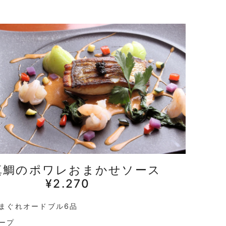
真鯛のポワレおまかせソース
¥2.270
まぐれオードブル6品
ープ