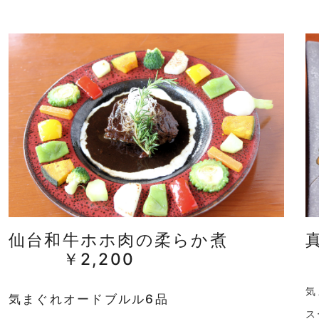
仙台和牛ホホ肉の柔らか煮
￥2,200
気
気まぐれオードブルル6品
ス