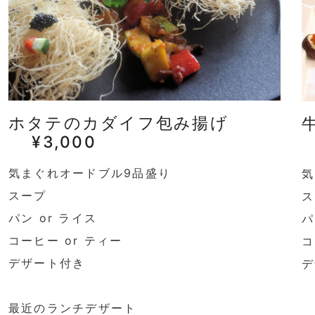
ホタテのカダイフ包み揚げ
¥3,000
気まぐれオードブル9品盛り
気
スープ
ス
パン or ライス
パ
コーヒー or ティー
コ
デザート付き
デ
最近のランチデザート